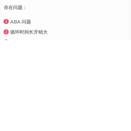
存在问题：
ABA 问题
循环时间长开销大
只能保证一个共享变量的原子操作
Lock
#
JMM
#
Java 线程之间的通信由 Java 内存模型 (本文简称为 JMM) 控
制，JMM 决定一个线程对共享 变量的写入何时对另一个线
程可见
可见性
。从抽象的角度来看，JMM 定义了线程和主
内存之间的抽 象关系：线程之间的共享变量存储在主内存