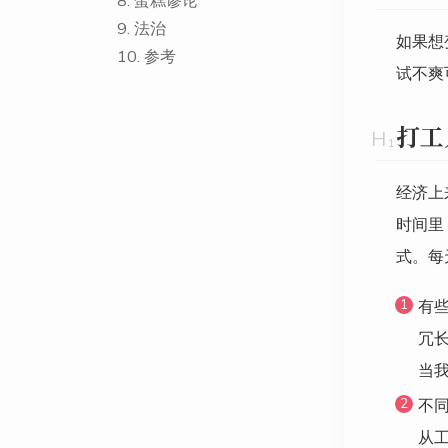
8.
蛋糕谬论
9.
法治
如果想
10.
参考
试不爽
打工
经济上
时间里
式。每
有
冗
当
不
从