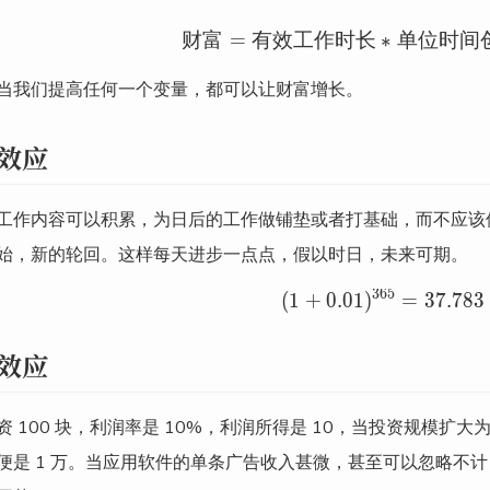
财
富
=
有
效
工
作
时
长
∗
财富 = 有
单
位
时
间
当我们提高任何一个变量，都可以让财富增长。
效应
工作内容可以积累，为日后的工作做铺垫或者打基础，而不应该
始，新的轮回。这样每天进步一点点，假以时日，未来可期。
3
6
5
(
1
+
0
.
0
1
)
(1 + 0.01)
=
3
7
.
7
8
3
效应
资 100 块，利润率是 10%，利润所得是 10，当投资规模扩大
便是 1 万。当应用软件的单条广告收入甚微，甚至可以忽略不