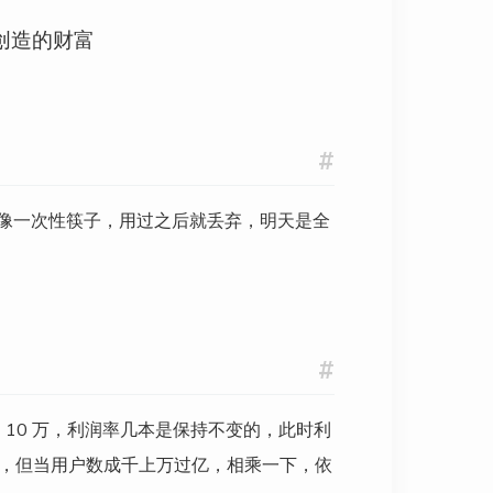
效工作时长 * 单位时间创造的财富
创
造
的
财
富
#
像一次性筷子，用过之后就丢弃，明天是全
^{365} = 37.783
#
为 10 万，利润率几本是保持不变的，此时利
计，但当用户数成千上万过亿，相乘一下，依