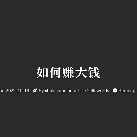
如何赚大钱
 on
2022-10-19
Symbols count in article
2.8k
words
Reading 