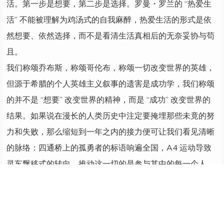
活。第一步是想要，第二步是选择。罗曼・罗兰的 “热爱生
活” 不能被理解为鸡汤式的自我麻醉，热爱生活的形式是依
然想要、依然选择，而不是看清生活真相后的无奈妥协与苟
且。
我们称颂乔布斯，称颂哥伦布，称颂一切改变世界的英雄，
但源于希腊的个人英雄主义叙事的遗害是成功学，我们称颂
的并不是 “想要” 改变世界的精神，而是 “成功” 改变世界的
结果。如果说在漫长的人类历史中注定要掩埋那些未竟的努
力和失败，那么缩短到一年之内的接力便可让我们看见清晰
的脉络：四通桥上的孤勇者的标语响遍全国，A4 运动导致
灵车飘移式的转向，推动这一切的是参与其中的每一个人，
是自下而上的选择意愿，而不是某一个人的金牌令箭。
或许我们的 “想要” 并不像这短短几个月内的奇效，而这一次
的事件也只是接力赛中的其中一棒，其中的关键在于每个人