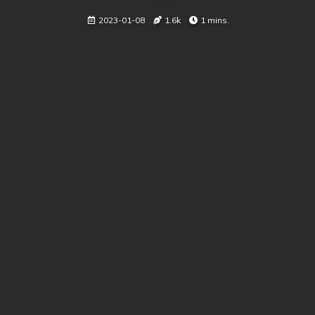
2023-01-08
1.6k
1 mins.